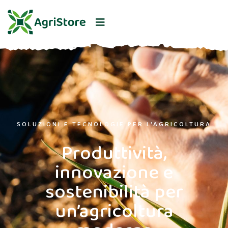
SOLUZIONI E TECNOLOGIE PER L'AGRICOLTURA
Produttività,
innovazione e
sostenibilità per
un’agricoltura