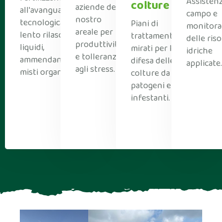
Assistenz
colture
aziende del
all'avanguardia
campo e
nostro
tecnologica: a
Piani di
monitora
areale per
lento rilascio,
trattamento
delle ris
produttività
liquidi,
mirati per la
idriche
e tolleranza
ammendanti e
difesa delle
applicate.
agli stress.
misti organici.
colture da
patogeni e da
infestanti.