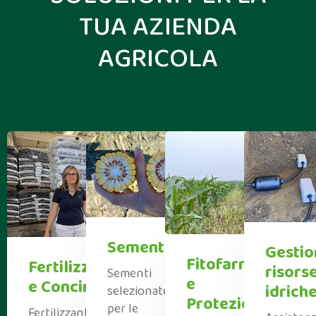
TUA AZIENDA
AGRICOLA
Sementi
Gestio
Fitofarmaci
Fertilizzanti
risors
Sementi
e
e Concimi
idrich
selezionate
Protezione
per le
Fertilizzanti