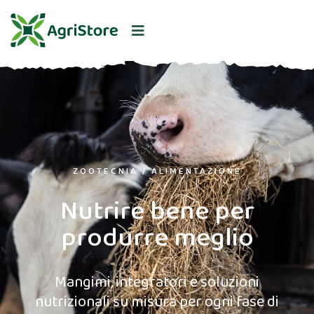
ZOOTECNIA / ALIMENTAZIONE
Nutrire bene per
produrre meglio
Mangimi, integratori e soluzioni
nutrizionali su misura per ogni fase di