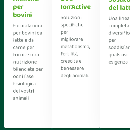
per
Ion'Active
del lat
bovini
Soluzioni
Una linea
specifiche
Formulazioni
completa
per
per bovini da
diversific
migliorare
latte e da
per
metabolismo,
carne per
soddisfar
fertilità,
fornire una
qualsiasi
crescita e
nutrizione
esigenza.
benessere
bilanciata per
degli animali.
ogni fase
fisiologica
dei vostri
animali.